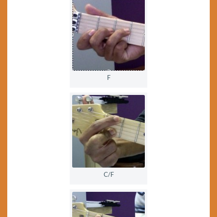
F
C/F