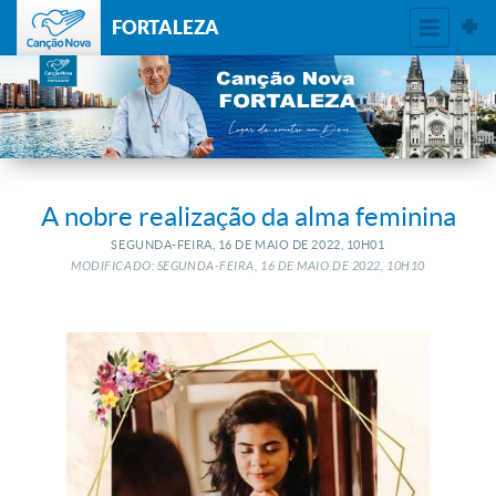
FORTALEZA
A nobre realização da alma feminina
SEGUNDA-FEIRA, 16
DE
MAIO
DE
2022, 10H01
MODIFICADO: SEGUNDA-FEIRA, 16
DE
MAIO
DE
2022, 10H10