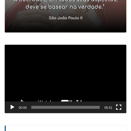
Tocador
de
vídeo
00:00
05:51