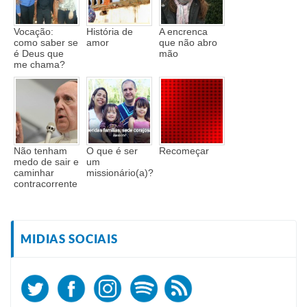
Vocação:
História de
A encrenca
como saber se
amor
que não abro
é Deus que
mão
me chama?
Não tenham
O que é ser
Recomeçar
medo de sair e
um
caminhar
missionário(a)?
contracorrente
MIDIAS SOCIAIS