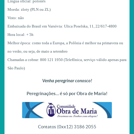
Língua oficial:
polonês
Moeda:
zloty (PLN ou ZL)
Visto:
não
Embaixada do Brasil em Varsóvia:
Ulica Poselska, 11, 22/617-4800
Hora local:
+ 5h
Melhor época:
como toda a Europa, a Polônia é melhor na primavera ou
no verão, ou seja, de maio a setembro
Chamadas a cobrar:
800 121 1950 (Telefônica, serviço válido apenas para
São Paulo)
Venha peregrinar conosco!
Peregrinações… é só por Obra de Maria!
Contatos (0xx12) 3186 2055