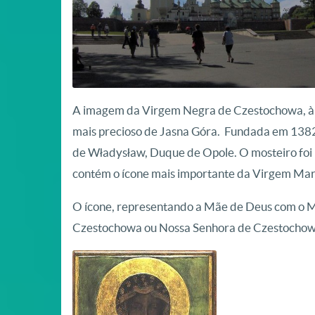
A imagem da Virgem Negra de Czestochowa, à qu
mais precioso de Jasna Góra. Fundada em 1382
de Władysław, Duque de Opole. O mosteiro foi 
contém o ícone mais importante da Virgem Mari
O ícone, representando a Mãe de Deus com o 
Czestochowa ou Nossa Senhora de Czestochowa,