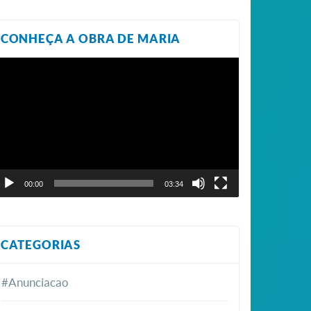
CONHEÇA A OBRA DE MARIA
ocador
e
ídeo
00:00
03:34
CATEGORIAS
#Anunciacao