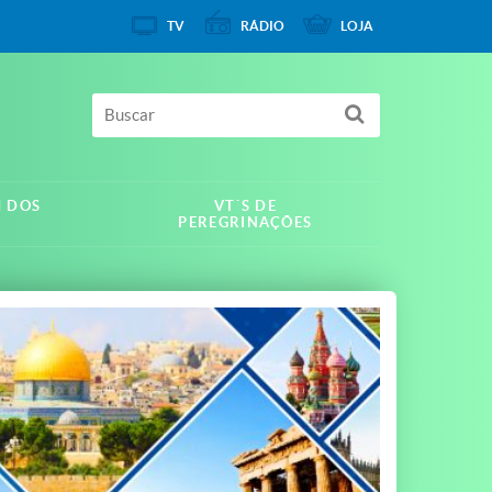
TV
RÁDIO
LOJA
M DOS
VT´S DE
PEREGRINAÇÕES