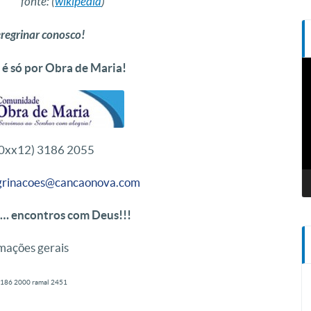
.
fonte: (
wikipedia
)
regrinar conosco!
T
é só por Obra de Maria!
d
v
(0xx12) 3186 2055
grinacoes@cancaonova.com
s… encontros com Deus!!!
mações gerais
3186 2000 ramal 2451