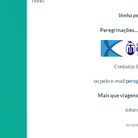
reino
Venha pe
Peregrinações… 
Contatos 
ou pelo e-mail
pere
Mais que viagen
Infor
(0×12) 