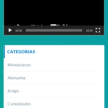
00:00
03:34
CATEGORIAS
#Anunciacao
Alemanha
Artigo
Curiosidades