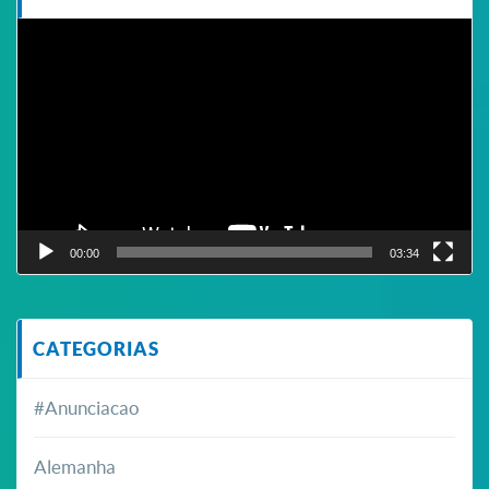
Tocador
de
vídeo
00:00
03:34
CATEGORIAS
#Anunciacao
Alemanha