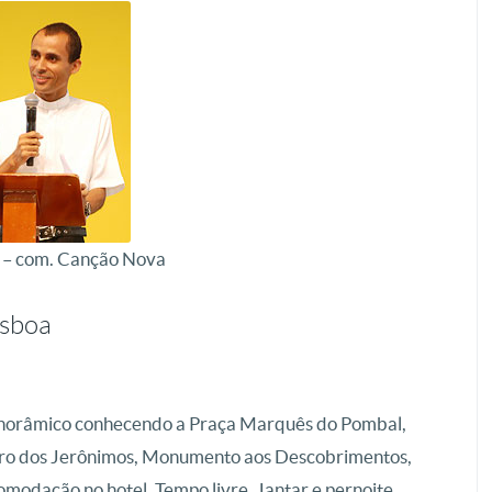
o – com. Canção Nova
isboa
panorâmico conhecendo a Praça Marquês do Pombal,
iro dos Jerônimos, Monumento aos Descobrimentos,
omodação no hotel. Tempo livre. Jantar e pernoite.