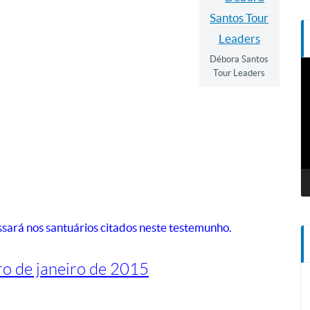
Débora Santos
T
Tour Leaders
d
v
assará nos santuários citados neste testemunho.
ro de janeiro de 2015