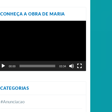
CONHEÇA A OBRA DE MARIA
ocador
e
ídeo
00:00
03:34
CATEGORIAS
#Anunciacao