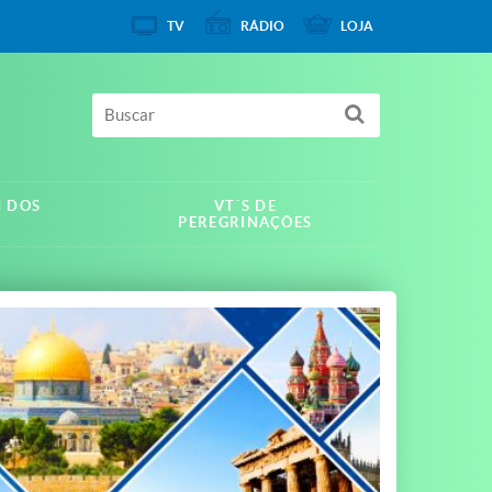
TV
RÁDIO
LOJA
M DOS
VT´S DE
PEREGRINAÇÕES