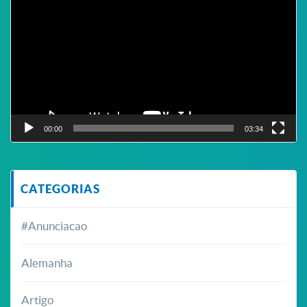
de
vídeo
00:00
03:34
CATEGORIAS
#Anunciacao
Alemanha
Artigo