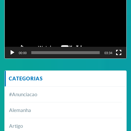
vídeo
00:00
03:34
CATEGORIAS
#Anunciacao
Alemanha
Artigo