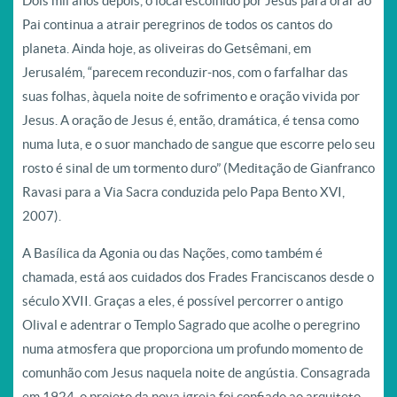
Dois mil anos depois, o local escolhido por Jesus para orar ao
Pai continua a atrair peregrinos de todos os cantos do
planeta. Ainda hoje, as oliveiras do Getsêmani, em
Jerusalém, “parecem reconduzir-nos, com o farfalhar das
suas folhas, àquela noite de sofrimento e oração vivida por
Jesus. A oração de Jesus é, então, dramática, é tensa como
numa luta, e o suor manchado de sangue que escorre pelo seu
rosto é sinal de um tormento duro” (Meditação de Gianfranco
Ravasi para a Via Sacra conduzida pelo Papa Bento XVI,
2007).
A Basílica da Agonia ou das Nações, como também é
chamada, está aos cuidados dos Frades Franciscanos desde o
século XVII. Graças a eles, é possível percorrer o antigo
Olival e adentrar o Templo Sagrado que acolhe o peregrino
numa atmosfera que proporciona um profundo momento de
comunhão com Jesus naquela noite de angústia. Consagrada
em 1924, o projeto da nova igreja foi confiado ao arquiteto