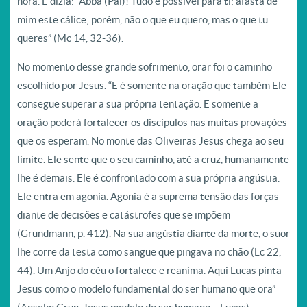
hora. E dizia: “Abbá (Pai)! Tudo é possível para ti: afasta de
mim este cálice; porém, não o que eu quero, mas o que tu
queres” (Mc 14, 32-36).
No momento desse grande sofrimento, orar foi o caminho
escolhido por Jesus. “E é somente na oração que também Ele
consegue superar a sua própria tentação. E somente a
oração poderá fortalecer os discípulos nas muitas provações
que os esperam. No monte das Oliveiras Jesus chega ao seu
limite. Ele sente que o seu caminho, até a cruz, humanamente
lhe é demais. Ele é confrontado com a sua própria angústia.
Ele entra em agonia. Agonia é a suprema tensão das forças
diante de decisões e catástrofes que se impõem
(Grundmann, p. 412). Na sua angústia diante da morte, o suor
lhe corre da testa como sangue que pingava no chão (Lc 22,
44). Um Anjo do céu o fortalece e reanima. Aqui Lucas pinta
Jesus como o modelo fundamental do ser humano que ora”