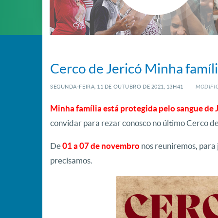
Cerco de Jericó Minha famíli
SEGUNDA-FEIRA, 11
DE
OUTUBRO
DE
2021, 13H41
MODIFIC
Minha família está protegida pelo sangue de 
convidar para rezar conosco no último Cerco d
De
01 a 07 de novembro
nos reuniremos, para 
precisamos.