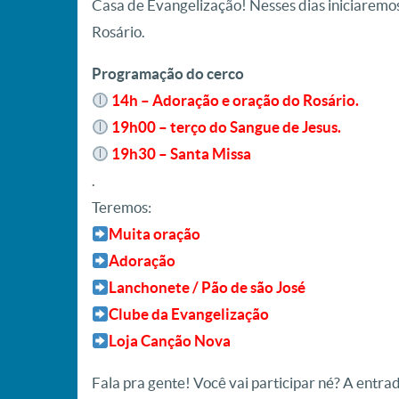
Casa de Evangelização! Nesses dias iniciaremo
Rosário.
Programação do cerco
14h – Adoração e oração do Rosário.
19h00 – terço do Sangue de Jesus.
19h30 – Santa Missa
.
Teremos:
Muita oração
Adoração
Lanchonete / Pão de são José
Clube da Evangelização
Loja Canção Nova
Fala pra gente! Você vai participar né? A entr