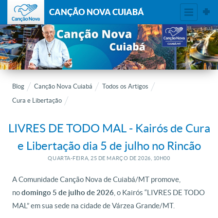
CANÇÃO NOVA CUIABÁ
Blog
Canção Nova Cuiabá
Todos os Artigos
Cura e Libertação
LIVRES DE TODO MAL - Kairós de Cura
e Libertação dia 5 de julho no Rincão
QUARTA-FEIRA, 25
DE
MARÇO
DE
2026, 10H00
A Comunidade Canção Nova de Cuiabá/MT promove,
no
domingo 5 de julho de 2026
, o Kairós “LIVRES DE TODO
MAL” em sua sede na cidade de Várzea Grande/MT.