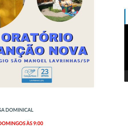
T
d
v
SSA DOMINICAL
DOMINGOS ÀS 9:00