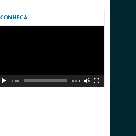
CONHEÇA
ocador
e
ídeo
00:00
03:01