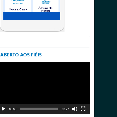
ABERTO AOS FIÉIS
ocador
e
ídeo
00:00
02:27