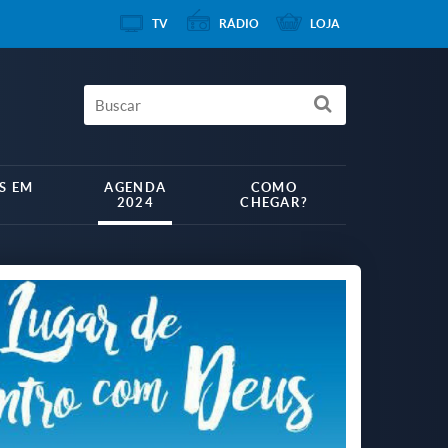
TV
RÁDIO
LOJA
S EM
AGENDA
COMO
2024
CHEGAR?