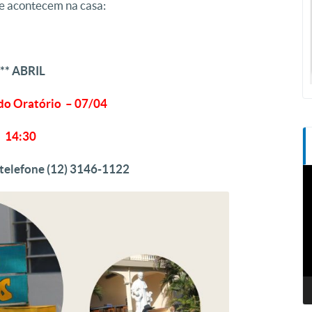
e acontecem na casa:
*** ABRIL
do Oratório – 07/04
14:30
 telefone (12) 3146-1122
T
d
v