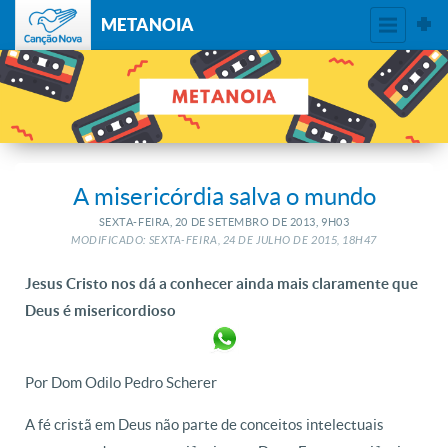
METANOIA
A misericórdia salva o mundo
SEXTA-FEIRA, 20
DE
SETEMBRO
DE
2013, 9H03
MODIFICADO: SEXTA-FEIRA, 24
DE
JULHO
DE
2015, 18H47
Jesus Cristo nos dá a conhecer ainda mais claramente que
Deus é misericordioso
Por Dom Odilo Pedro Scherer
A fé cristã em Deus não parte de conceitos intelectuais