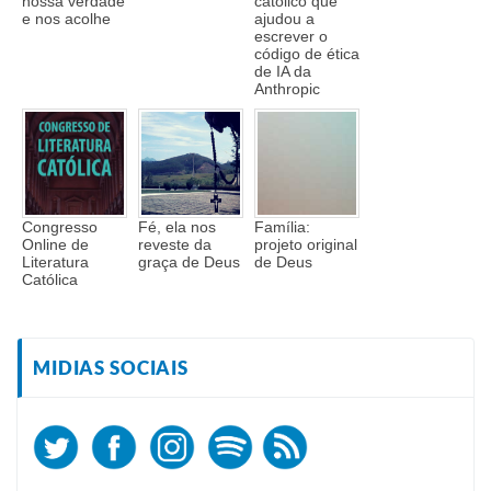
nossa verdade
católico que
e nos acolhe
ajudou a
escrever o
código de ética
de IA da
Anthropic
Congresso
Fé, ela nos
Família:
Online de
reveste da
projeto original
Literatura
graça de Deus
de Deus
Católica
MIDIAS SOCIAIS