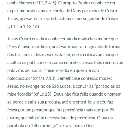
conhecíamos (cf Ef, 2,4-5). O próprio Paulo reconhece ter
experimentado a misericórdia de Deus por meio de Cristo
Jesus, apesar de ter sido blasfemo e perseguidor de Cristo
(cf 1Tm 1,13.16).
Jesus Cristo nos dá a conhecer ainda mais claramente que
Deus é misericordioso; ao desaprovar a religiosidade formal
dos fariseus e dos mestres da Lei, que o criticavam porque
acolhia os publicanos e comia com eles, Jesus lhes recorda as
palavras de Isaías: “misericórdia eu quero, e não
holocaustos” (cf Mt 9,13). Semelhante contexto motiva
Jesus, no evangelho de São Lucas, a contar as “parábolas da
misericórdia” (cf Lc 15): Deus não fica feliz quando o homem
se perde e sai à sua procura, até encontrá-lo; e o céu faz
festa por um pecador que faz penitência mais que por 99
justos, que não têm necessidade de penitência. O pai da
parábola do “filho pródigo” retrata bem o Deus