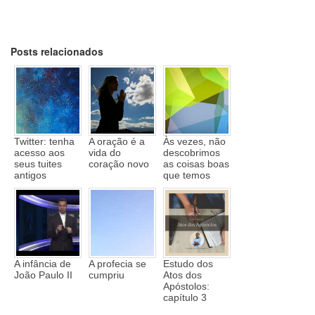
Posts relacionados
Twitter: tenha
A oração é a
Às vezes, não
acesso aos
vida do
descobrimos
seus tuites
coração novo
as coisas boas
antigos
que temos
A infância de
A profecia se
Estudo dos
João Paulo II
cumpriu
Atos dos
Apóstolos:
capítulo 3