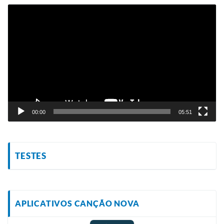
Tocador
de
vídeo
00:00
05:51
TESTES
APLICATIVOS CANÇÃO NOVA