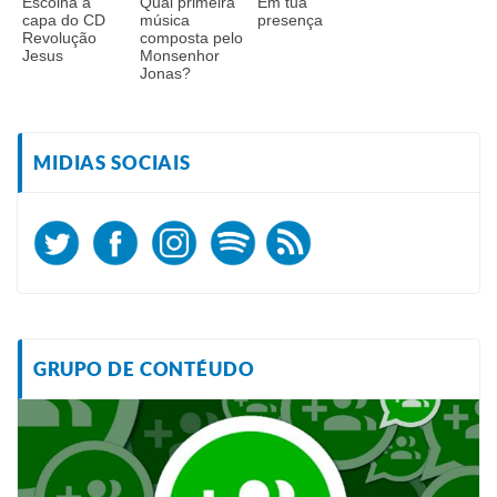
Escolha a
Qual primeira
Em tua
capa do CD
música
presença
Revolução
composta pelo
Jesus
Monsenhor
Jonas?
MIDIAS SOCIAIS
GRUPO DE CONTÉUDO