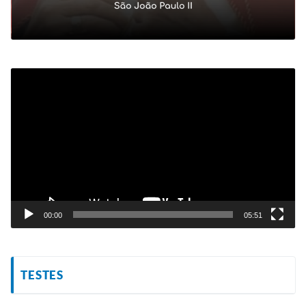
Tocador
de
vídeo
00:00
05:51
TESTES