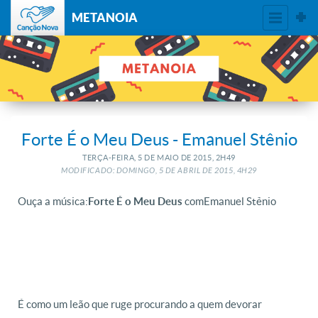
METANOIA
Forte É o Meu Deus - Emanuel Stênio
TERÇA-FEIRA, 5
DE
MAIO
DE
2015, 2H49
MODIFICADO: DOMINGO, 5
DE
ABRIL
DE
2015, 4H29
Ouça a música:
com Emanuel Stênio
Forte É o Meu Deus
É como um leão que ruge procurando a quem devorar