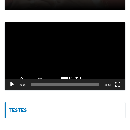
Tocador
de
vídeo
00:00
05:51
TESTES