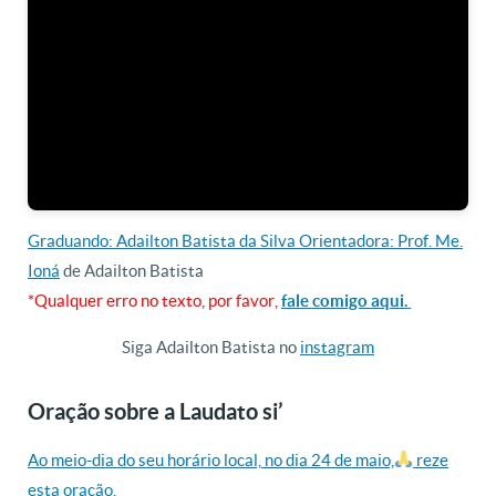
Graduando: Adailton Batista da Silva Orientadora: Prof. Me.
Ioná
de Adailton Batista
*Qualquer erro no texto, por favor,
fale comigo aqui.
Siga Adailton Batista no
instagram
Oração sobre a Laudato si’
Ao meio-dia do seu horário local, no dia 24 de maio,
reze
esta oração.