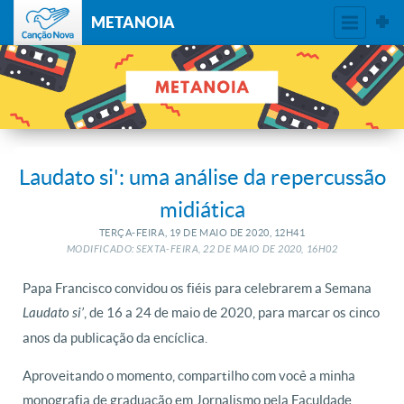
METANOIA
Laudato si': uma análise da repercussão
midiática
TERÇA-FEIRA, 19
DE
MAIO
DE
2020, 12H41
MODIFICADO: SEXTA-FEIRA, 22
DE
MAIO
DE
2020, 16H02
Papa Francisco convidou os fiéis para celebrarem a Semana
, de 16 a 24 de maio de 2020, para marcar os cinco
Laudato si’
anos da publicação da encíclica.
Aproveitando o momento, compartilho com você a minha
monografia de graduação em Jornalismo pela Faculdade