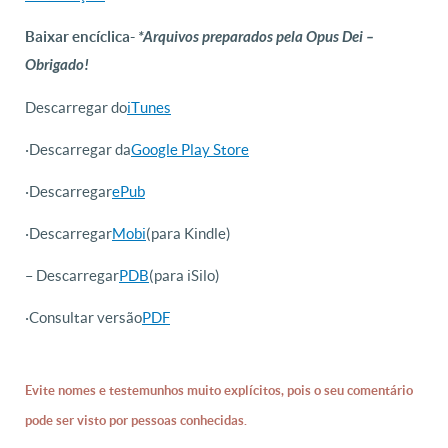
Baixar encíclica-
*Arquivos preparados pela Opus Dei –
Obrigado!
Descarregar do
iTunes
·Descarregar da
Google Play Store
·Descarregar
ePub
·Descarregar
Mobi
(para Kindle)
– Descarregar
PDB
(para iSilo)
·Consultar versão
PDF
Evite nomes e testemunhos muito explícitos, pois o seu comentário
pode ser visto por pessoas conhecidas.