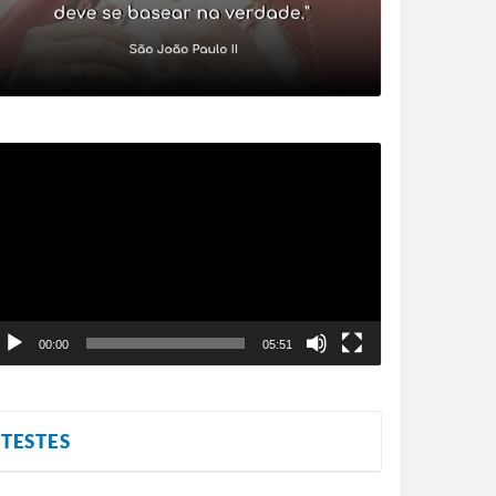
ocador
e
ídeo
00:00
05:51
TESTES