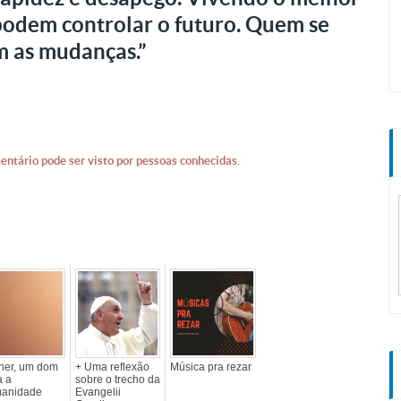
 podem controlar o futuro. Quem se
m as mudanças.”
entário pode ser visto por pessoas conhecidas.
her, um dom
+ Uma reflexão
Música pra rezar
a a
sobre o trecho da
anidade
Evangelii