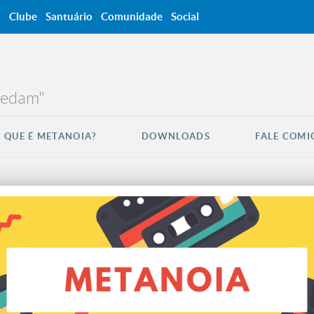
a
Clube
Santuário
Comunidade
Social
credam"
 QUE É METANOIA?
DOWNLOADS
FALE COMI