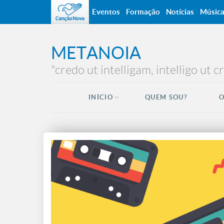
Eventos
Formação
Notícias
Músic
METANOIA
"credo ut intelligam, intelligo ut 
INÍCIO
QUEM SOU?
O