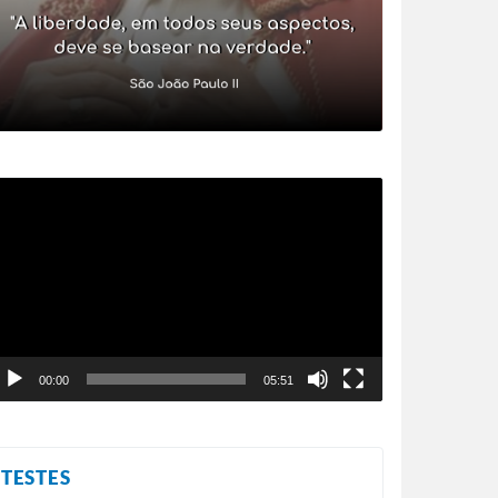
ocador
e
ídeo
00:00
05:51
TESTES