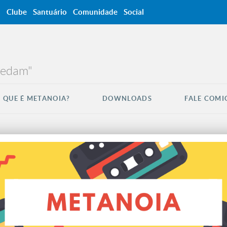
a
Clube
Santuário
Comunidade
Social
credam"
 QUE É METANOIA?
DOWNLOADS
FALE COMI