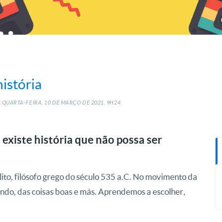
história
 QUARTA-FEIRA, 10
DE
MARÇO
DE
2021, 9H24
xiste história que não possa ser
lito, filósofo grego do século 535 a.C. No movimento da
do, das coisas boas e más. Aprendemos a escolher,