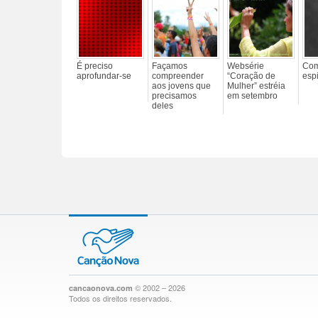
É preciso
Façamos
Websérie
Com
aprofundar-se
compreender
“Coração de
esp
aos jovens que
Mulher” estréia
precisamos
em setembro
deles
© 2002 – 2026
cancaonova.com
Todos os direitos reservados.