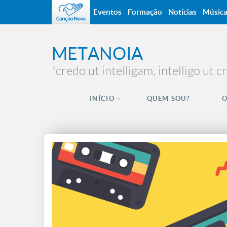
Eventos
Formação
Notícias
Músic
METANOIA
"credo ut intelligam, intelligo ut 
INÍCIO
QUEM SOU?
O