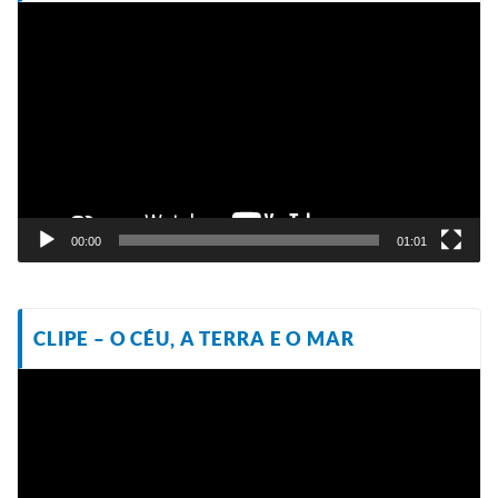
Tocador
de
vídeo
00:00
01:01
CLIPE – O CÉU, A TERRA E O MAR
Tocador
de
vídeo