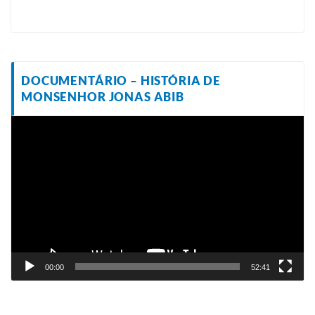
DOCUMENTÁRIO – HISTÓRIA DE
MONSENHOR JONAS ABIB
Tocador
de
vídeo
00:00
52:41