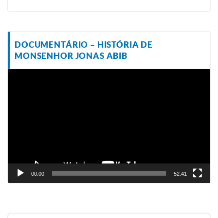
DOCUMENTÁRIO – HISTÓRIA DE
MONSENHOR JONAS ABIB
Tocador
de
vídeo
00:00
52:41