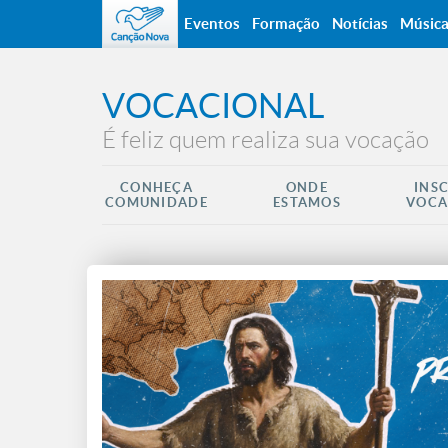
Eventos
Formação
Notícias
Músic
VOCACIONAL
É feliz quem realiza sua vocação
CONHEÇA
ONDE
INS
COMUNIDADE
ESTAMOS
VOCA