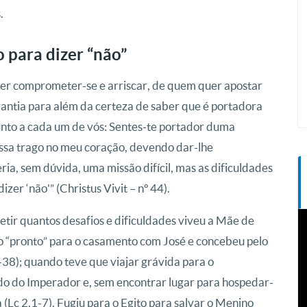
.
 para dizer “não”
uer comprometer-se e arriscar, de quem quer apostar
rantia para além da certeza de saber que é portadora
to a cada um de vós: Sentes-te portador duma
sa trago no meu coração, devendo dar-lhe
ria, sem dúvida, uma missão difícil, mas as dificuldades
zer ‘não'” (Christus Vivit – nº 44).
T
letir quantos desafios e dificuldades viveu a Mãe de
d
o “pronto” para o casamento com José e concebeu pelo
v
6-38); quando teve que viajar grávida para o
 do Imperador e, sem encontrar lugar para hospedar-
 (Lc 2,1-7). Fugiu para o Egito para salvar o Menino