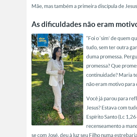
Mãe, mas também a primeira discípula de Jesus
As dificuldades não eram motivo
“Foi o ‘sim’ de quem q
tudo, sem ter outra ga
duma promessa. Pergun
promessa? Que promes
continuidade? Maria te
não eram motivo para di
Você já parou para ref
Jesus? Estava com tud
Espírito Santo (Lc 1,2
recenseamento a mando
se com José, deu à luz seu Filho numa estrebaria