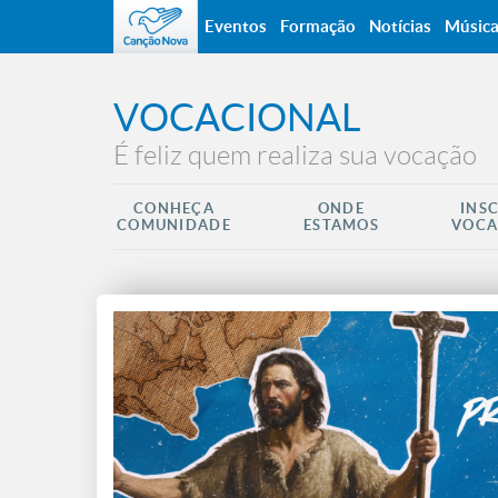
Eventos
Formação
Notícias
Músic
VOCACIONAL
É feliz quem realiza sua vocação
CONHEÇA
ONDE
INS
COMUNIDADE
ESTAMOS
VOCA