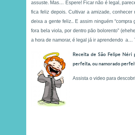
vivida: constr
a formação de
assuste. Mas… Espere! Ficar não é legal, parece
uma base sólid
ianças e jovens
o futuro
fica feliz depois. Cultivar a amizade, conhece
as práticas para transmitir
Pequenos gestos diári
ores cristãos no dia a dia.
deixa a gente feliz.. E assim ninguém “compra g
fortalecem a espiritua
casa.
fora bela viola, por dentro pão bolorento” (ehe
a hora de namorar, é legal já ir aprendendo 
Receita de São Felipe Néri
perfeita, ou namorado perfei
Assista o video para descob