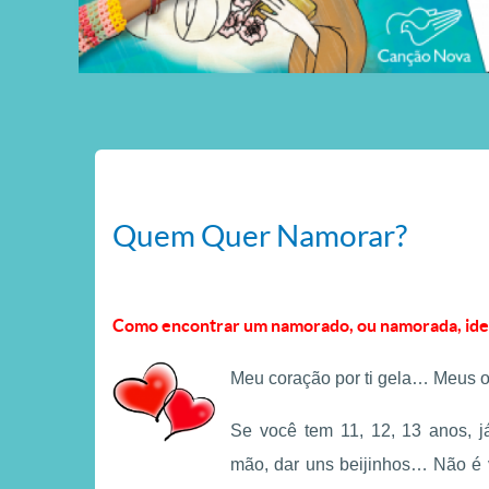
Quem Quer Namorar?
Como encontrar um namorado, ou namorada, ide
Meu coração por ti gela… Meus o
Se você tem 11, 12, 13 anos, 
mão, dar uns beijinhos… Não é 
Fé ensinada, fé
 fé como bússola