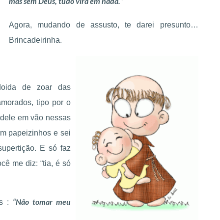
mas sem Deus, tudo vira em nada.”
Agora, mudando de assusto, te darei presunto…
Brincadeirinha.
doida de zoar das
morados, tipo por o
e dele em vão nessas
m papeizinhos e sei
supertição. E só faz
cê me diz: “tia, é só
“Não tomar meu
s :