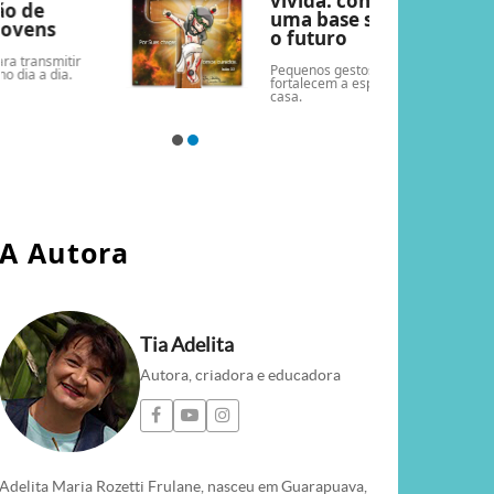
vivida: construindo
uma base sólida para
o futuro
Pequenos gestos diários que
fortalecem a espiritualidade em
casa.
A Autora
Tia Adelita
Autora, criadora e educadora
Adelita Maria Rozetti Frulane, nasceu em Guarapuava,