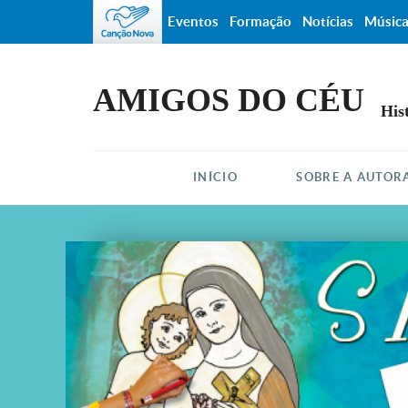
Eventos
Formação
Notícias
Músic
AMIGOS DO CÉU
His
INÍCIO
SOBRE A AUTOR