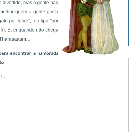
uindo
na formação de
 divertido, mas a gente não
a para
crianças e jovens
r melhor quem a gente gosta
Dicas práticas para transmitir
os que
valores cristãos no dia a dia.
ato por lebre”, do tipo “por
lidade em
heh). E, enquando não chega
a… Tharaaaaam…
 para encontrar a namorada
to
rir…