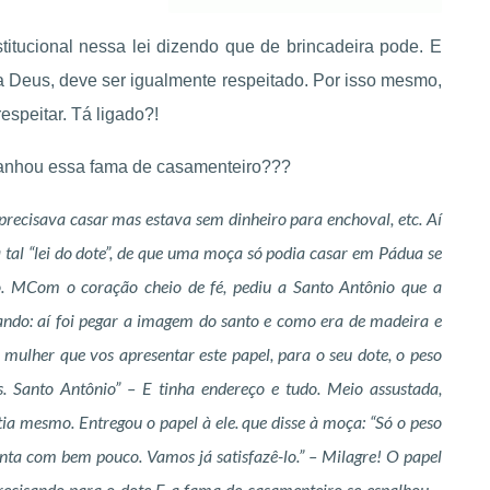
itucional nessa lei dizendo que de brincadeira pode. E
a Deus, deve ser igualmente respeitado. Por isso mesmo,
espeitar. Tá ligado?!
ganhou essa fama de casamenteiro???
cisava casar mas estava sem dinheiro para enchoval, etc. Aí
tal “lei do dote”, de que uma moça só podia casar em Pádua se
o. MCom o coração cheio de fé, pediu a Santo Antônio que a
ando: aí foi pegar a imagem do santo e como era de madeira e
 mulher que vos apresentar este papel, para o seu dote, o peso
 Santo Antônio” – E tinha endereço e tudo. Meio assustada,
tia mesmo. Entregou o papel à ele. que disse à moça: “Só o peso
tenta com bem pouco. Vamos já satisfazê-lo.” – Milagre! O papel