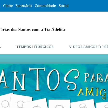
a
Clube
Santuário
Comunidade
Social
tórias dos Santos com a Tia Adelita
A
TEMPOS LITÚRGICOS
VIDEOS AMIGOS DE C