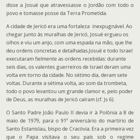
disse a Josué que atravessasse o Jordão com todo o
povo e tomasse posse da Terra Prometida.
A cidade de Jericó era uma fortaleza inexpugnável. Ao
chegar junto às muralhas de Jericó, Josué ergueu os
olhos e viu um anjo, com uma espada na mão, que lhe
deu ordens concretas e detalhadas.
Josué e todo Israel
executaram fielmente as ordens recebidas: durante
seis dias, os valentes guerreiros de Israel deram uma
volta em torno da cidade. No sétimo dia, deram sete
voltas. Durante a sétima volta, ao som da trombeta,
todo o povo levantou um grande clamor e, pelo poder
de Deus, as muralhas de Jericó caíram (cf. Js 6).
O Santo Padre João Paulo II devia ir à Polônia a 8 de
maio de 1979, para o 91º aniversário do martírio de
Santo Estanislau, bispo de Cracóvia. Era a primeira vez
que o Papa visitava o seu país sob o regime