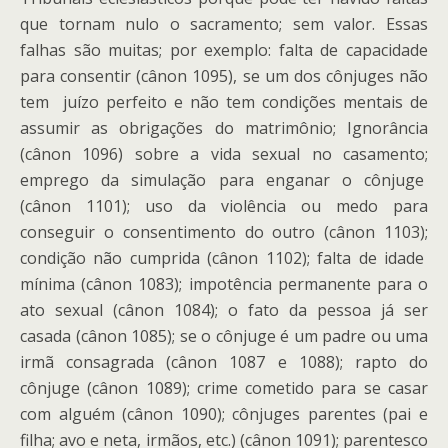
que tornam nulo o sacramento; sem valor. Essas
falhas são muitas; por exemplo: falta de capacidade
para consentir (cânon 1095), se um dos cônjuges não
tem juízo perfeito e não tem condições mentais de
assumir as obrigações do matrimônio; Ignorância
(cânon 1096) sobre a vida sexual no casamento;
emprego da simulação para enganar o cônjuge
(cânon 1101); uso da violência ou medo para
conseguir o consentimento do outro (cânon 1103);
condição não cumprida (cânon 1102); falta de idade
mínima (cânon 1083); impotência permanente para o
ato sexual (cânon 1084); o fato da pessoa já ser
casada (cânon 1085); se o cônjuge é um padre ou uma
irmã consagrada (cânon 1087 e 1088); rapto do
cônjuge (cânon 1089); crime cometido para se casar
com alguém (cânon 1090); cônjuges parentes (pai e
filha; avo e neta, irmãos, etc.) (cânon 1091); parentesco