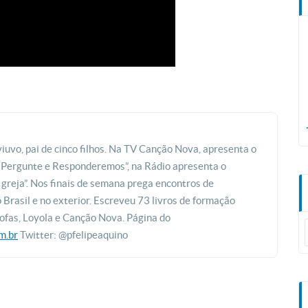
viuvo, pai de cinco filhos. Na TV Canção Nova, apresenta o
 “Pergunte e Responderemos”, na Rádio apresenta o
greja”. Nos finais de semana prega encontros de
Brasil e no exterior. Escreveu 73 livros de formação
éofas, Loyola e Canção Nova. Página do
m.br
Twitter: @pfelipeaquino