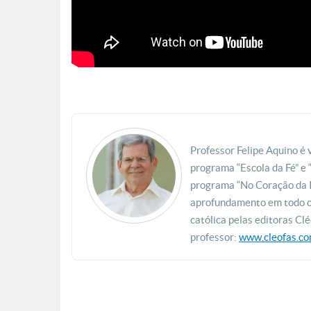
Professor Felipe Aquino é 
programa “Escola da Fé” e
programa “No Coração da I
aprofundamento em todo o 
católica pelas editoras Cl
professor:
www.cleofas.co