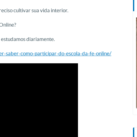
ciso cultivar sua vida interior.
 Online?
e estudamos diariamente.
uer-saber-como-participar-do-escola-da-fe-online/