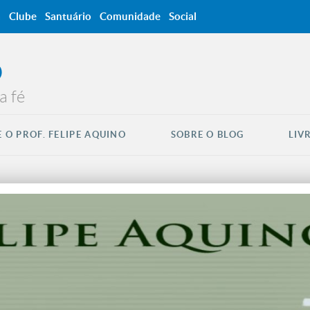
a
Clube
Santuário
Comunidade
Social
O
a fé
 O PROF. FELIPE AQUINO
SOBRE O BLOG
LIV