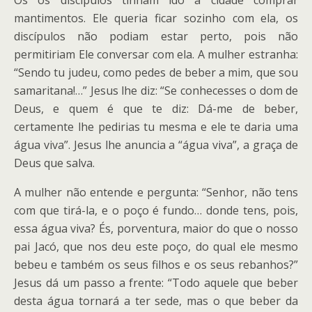
Os os discípulos tinham ido à cidade comprar
mantimentos. Ele queria ficar sozinho com ela, os
discípulos não podiam estar perto, pois não
permitiriam Ele conversar com ela. A mulher estranha:
“Sendo tu judeu, como pedes de beber a mim, que sou
samaritana!…” Jesus lhe diz: “Se conhecesses o dom de
Deus, e quem é que te diz: Dá-me de beber,
certamente lhe pedirias tu mesma e ele te daria uma
água viva”. Jesus lhe anuncia a “água viva”, a graça de
Deus que salva.
A mulher não entende e pergunta: “Senhor, não tens
com que tirá-la, e o poço é fundo… donde tens, pois,
essa água viva? És, porventura, maior do que o nosso
pai Jacó, que nos deu este poço, do qual ele mesmo
bebeu e também os seus filhos e os seus rebanhos?”
Jesus dá um passo a frente: “Todo aquele que beber
desta água tornará a ter sede, mas o que beber da