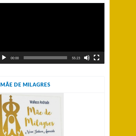
ocador
e
ídeo
00:00
55:23
MÃE DE MILAGRES