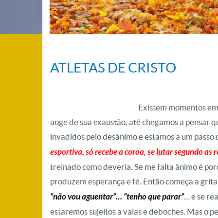
ATLETAS DE CRISTO
Existem momentos em n
auge de sua exaustão, até chegamos a pensar q
invadidos pelo desânimo e estamos a um passo 
esportiva, só recebe a coroa, se lutar segundo as
treinado como deveria. Se me falta ânimo é po
produzem esperança e fé. Então começa a gritar
“não vou aguentar”… “tenho que parar”
… e se re
estaremos sujeitos a vaias e deboches. Mas o 