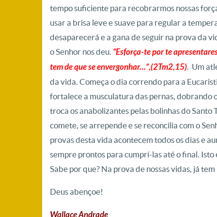
tempo suficiente para recobrarmos nossas força
usar a brisa leve e suave para regular a tempe
desaparecerá e a gana de seguir na prova da v
o Senhor nos deu.
“Esforça-te por te apresentar
tem de que se envergonhar…”,(2Tm2,15)
. Um atl
da vida. Começa o dia correndo para a Eucarist
fortalece a musculatura das pernas, dobrando 
troca os anabolizantes pelas bolinhas do Santo
comete, se arrepende e se reconcilia com o Senh
provas desta vida acontecem todos os dias e a
sempre prontos para cumprí-las até o final. Ist
Sabe por que? Na prova de nossas vidas, já t
Deus abençoe!
Wallace Andrade