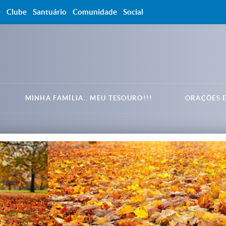
a
Clube
Santuário
Comunidade
Social
MINHA FAMÍLIA.. MEU TESOURO!!!
ORAÇÕES E