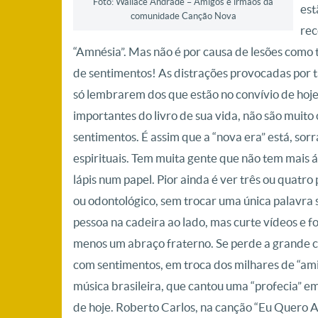
Foto: Wallace Andrade – Amigos e irmãos da
est
comunidade Canção Nova
rec
“Amnésia”. Mas não é por causa de
lesões como 
de sentimentos! As distrações provocadas por t
só lembrarem dos que estão no convívio de hoje
importantes do livro de sua vida, não são muit
sentimentos. É assim que a “nova era” está, so
espirituais. Tem muita gente que não tem mais 
lápis num papel. Pior ainda é ver três ou quatr
ou odontológico, sem trocar uma única palavra
pessoa na cadeira ao lado, mas curte vídeos e f
menos um abraço fraterno. Se perde a grande ch
com sentimentos, em troca dos milhares de “ami
música brasileira, que cantou uma “profecia” em
de hoje. Roberto Carlos, na canção “Eu Quero A