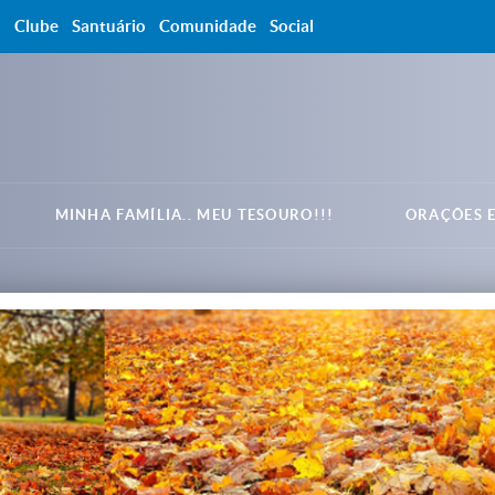
a
Clube
Santuário
Comunidade
Social
MINHA FAMÍLIA.. MEU TESOURO!!!
ORAÇÕES E