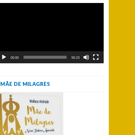
ocador
e
ídeo
00:00
55:23
MÃE DE MILAGRES