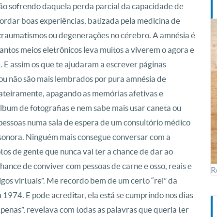
ão sofrendo daquela perda parcial da capacidade de
ordar boas experiências, batizada pela medicina de
traumatismos ou degenerações no cérebro.
A amnésia é
antos meios eletrônicos leva muitos a viverem o agora e
. E assim os que te ajudaram a escrever páginas
o ou não são mais lembrados por pura amnésia de
rrateiramente, apagando as memórias afetivas e
álbum de fotografias e nem sabe mais usar caneta ou
o pessoas numa sala de espera de um consultório médico
 sonora. Ninguém mais consegue conversar com a
otos de gente que nunca vai ter a chance de dar ao
ance de conviver com pessoas de carne e osso, reais e
R
gos virtuais”. Me recordo bem de um certo “rei” da
 1974. E pode acreditar, ela está se cumprindo nos dias
penas”, revelava com todas as palavras que queria ter