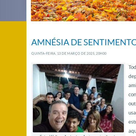
AMNÉSIA DE SENTIMENT
QUINTA-FEIRA, 13
DE
MARÇO
DE
2025, 20H00
Tod
dep
ami
con
out
usa
est
aqu