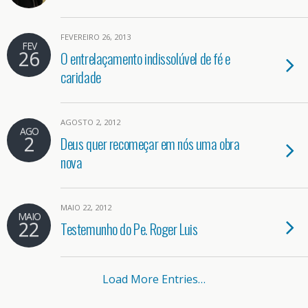
FEVEREIRO 26, 2013
FEV
26
O entrelaçamento indissolúvel de fé e
caridade
AGOSTO 2, 2012
AGO
2
Deus quer recomeçar em nós uma obra
nova
MAIO 22, 2012
MAIO
22
Testemunho do Pe. Roger Luis
Load More Entries…