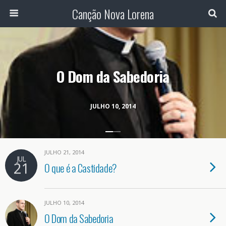
Canção Nova Lorena
O Dom da Sabedoria
JULHO 10, 2014
JULHO 21, 2014
JUL
21
O que é a Castidade?
JULHO 10, 2014
O Dom da Sabedoria