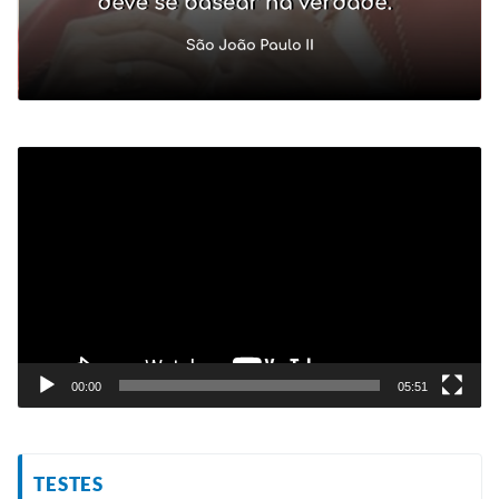
Tocador
de
vídeo
00:00
05:51
TESTES