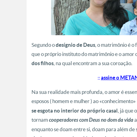
Segundo o
, o matrimônio é o
desígnio de Deus
que o próprio instituto do matrimônio e o amor
, na qual encontram a sua coroação.
dos filhos
::
assine o META
Na sua realidade mais profunda, o amor é esse
esposos ( homem e mulher ) ao «conhecimento» 
, já que
se esgota no interior do próprio casal
tornam
a
cooperadores com Deus no dom da vida
enquanto se doam entre si, doam para além de si