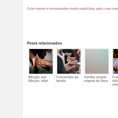
Evite nomes e testemunhos muito explícitos, pois o seu com
Posts relacionados
Bênção, pai!
O dicionário da
Família: projeto
O s
Bênção, mãe!
família
original de Deus
não 
sol