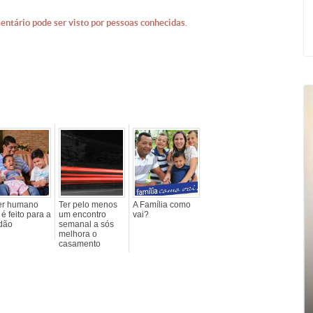
entário pode ser visto por pessoas conhecidas.
er humano
Ter pelo menos
A Família como
é feito para a
um encontro
vai?
idão
semanal a sós
melhora o
casamento