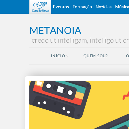
Eventos
Formação
Notícias
Músic
METANOIA
"credo ut intelligam, intelligo ut 
INÍCIO
QUEM SOU?
O