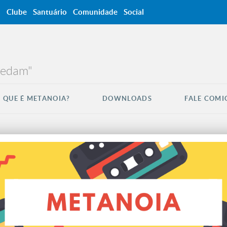
a
Clube
Santuário
Comunidade
Social
credam"
 QUE É METANOIA?
DOWNLOADS
FALE COMI