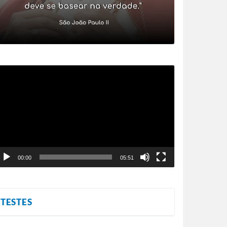
ocador
e
ídeo
00:00
05:51
TESTES