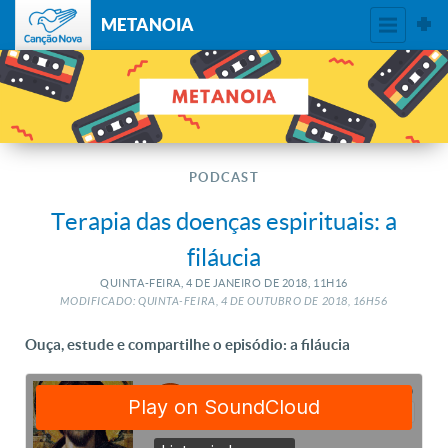
METANOIA
PODCAST
Terapia das doenças espirituais: a
filáucia
QUINTA-FEIRA, 4
DE
JANEIRO
DE
2018, 11H16
MODIFICADO: QUINTA-FEIRA, 4
DE
OUTUBRO
DE
2018, 16H56
Ouça, estude e compartilhe o episódio: a filáucia