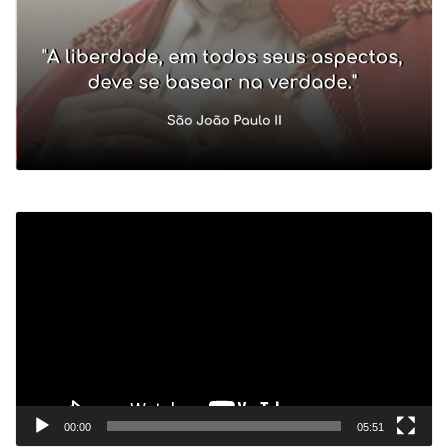
Tocador
de
vídeo
00:00
05:51