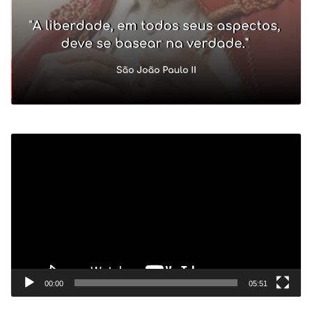
Tocador
de
vídeo
00:00
05:51