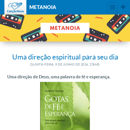
METANOIA
Uma direção espiritual para seu dia
QUINTA-FEIRA, 9
DE
JUNHO
DE
2016, 23H45
Uma direção de Deus, uma palavra de fé e esperança.