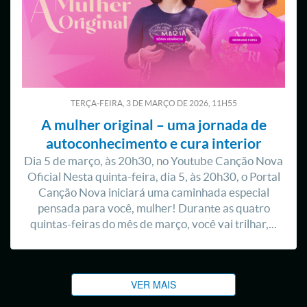
TERÇA-FEIRA, 3
DE
MARÇO
DE
2026, 11H55
A mulher original – uma jornada de
autoconhecimento e cura interior
Dia 5 de março, às 20h30, no Youtube Canção Nova
Oficial Nesta quinta-feira, dia 5, às 20h30, o Portal
Canção Nova iniciará uma caminhada especial
pensada para você, mulher! Durante as quatro
quintas-feiras do mês de março, você vai trilhar,...
VER MAIS