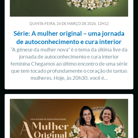
QUINTA-FEIRA, 26
DE
MARÇO
DE
2026, 12H12
Série: A mulher original – uma jornada
de autoconhecimento e cura interior
“A gênese da mulher nova” é o tema da última live da
jornada de autoconhecimento e cura interior
feminina Chegamos ao último encontro de uma série
que tem tocado profundamente o coração de tantas
mulheres. Hoje, às 20h30, você é...