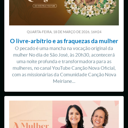
QUARTA-FEIRA, 18
DE
MARÇO
DE
2026, 16H24
O livre-arbítrio e as fraquezas da mulher
O pecado é uma mancha na vocação original da
mulher No dia de São José, às 20h30, acontecerá
uma noite profunda e transformadora para as
mulheres, no canal YouTube Canção Nova Oficial,
com as missionárias da Comunidade Canção Nova
Meiriane...