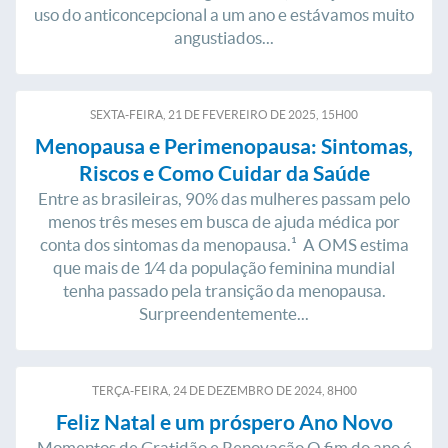
uso do anticoncepcional a um ano e estávamos muito
angustiados...
SEXTA-FEIRA, 21
DE
FEVEREIRO
DE
2025, 15H00
Menopausa e Perimenopausa: Sintomas,
Riscos e Como Cuidar da Saúde
Entre as brasileiras, 90% das mulheres passam pelo
menos três meses em busca de ajuda médica por
conta dos sintomas da menopausa.¹ A OMS estima
que mais de 1⁄4 da população feminina mundial
tenha passado pela transição da menopausa.
Surpreendentemente...
TERÇA-FEIRA, 24
DE
DEZEMBRO
DE
2024, 8H00
Feliz Natal e um próspero Ano Novo
Momentos de Gratidão e Renovação O fim do ano é