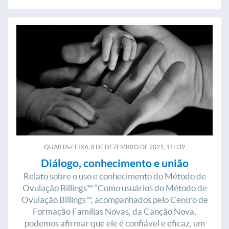
QUARTA-FEIRA, 8
DE
DEZEMBRO
DE
2021, 11H39
Diálogo, conhecimento e união
Relato sobre o uso e conhecimento do Método de
Ovulação Billings™ “Como usuários do Método de
Ovulação Billings™, acompanhados pelo Centro de
Formação Famílias Novas, da Canção Nova,
podemos afirmar que ele é confiável e eficaz, um