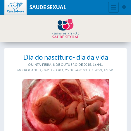
SAÚDE SEXUAL
Dia do nascituro- dia da vida
QUINTA-FEIRA, 8
DE
OUTUBRO
DE
2015, 16H41
MODIFICADO: QUARTA-FEIRA, 25
DE
JANEIRO
DE
2023, 16H41