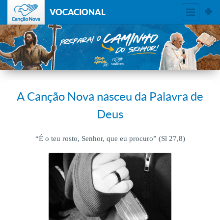
VOCACIONAL
A Canção Nova nasceu da Palavra de
Deus
“É o teu rosto, Senhor, que eu procuro” (Sl 27,8)