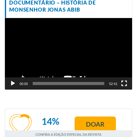
DOCUMENTÁRIO – HISTÓRIA DE
MONSENHOR JONAS ABIB
Tocador
de
vídeo
00:00
52:41
14%
DOAR
AGOSTO
CONFIRA A EDIÇÃO ESPECIAL DA REVISTA