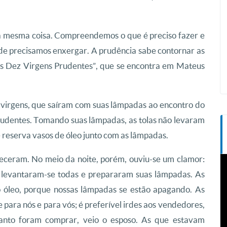
 a mesma coisa. Compreendemos o que é preciso fazer e
de precisamos enxergar. A prudência sabe contornar as
as Dez Virgens Prudentes”, que se encontra em Mateus
 virgens, que saíram com suas lâmpadas ao encontro do
prudentes. Tomando suas lâmpadas, as tolas não levaram
e reserva vasos de óleo junto com as lâmpadas.
eceram. No meio da noite, porém, ouviu-se um clamor:
T
d
ns levantaram-se todas e prepararam suas lâmpadas. As
v
o óleo, porque nossas lâmpadas se estão apagando. As
para nós e para vós; é preferível irdes aos vendedores,
anto foram comprar, veio o esposo. As que estavam