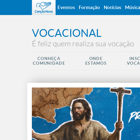
Eventos
Formação
Notícias
Músic
VOCACIONAL
É feliz quem realiza sua vocação
CONHEÇA
ONDE
INS
COMUNIDADE
ESTAMOS
VOCA