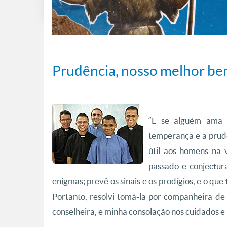
Prudência, nosso melhor b
“E se alguém ama a 
temperança e a prudê
útil aos homens na 
passado e conjectura
enigmas; prevê os sinais e os prodígios, e o qu
Portanto, resolvi tomá-la por companheira d
conselheira, e minha consolação nos cuidados e n