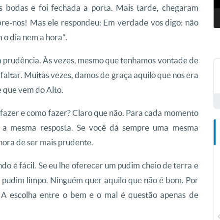
s bodas e foi fechada a porta. Mais tarde, chegaram
bre-nos! Mas ele respondeu: Em verdade vos digo: não
m o dia nem a hora”.
 a prudência. Às vezes, mesmo que tenhamos vontade de
 faltar. Muitas vezes, damos de graça aquilo que nos era
e que vem do Alto.
as fazer e como fazer? Claro que não. Para cada momento
re a mesma resposta. Se você dá sempre uma mesma
hora de ser mais prudente.
o é fácil. Se eu lhe oferecer um pudim cheio de terra e
 o pudim limpo. Ninguém quer aquilo que não é bom. Por
? A escolha entre o bem e o mal é questão apenas de
CN Plus