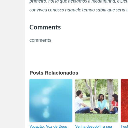
primeiro. Foi lá que deixamos a medalhinha, e De
conviveu conosco naquele tempo sabia que seria i
Comments
comments
Posts Relacionados
Vocação: Voz de Deus
Venha descobrir a sua
Fest