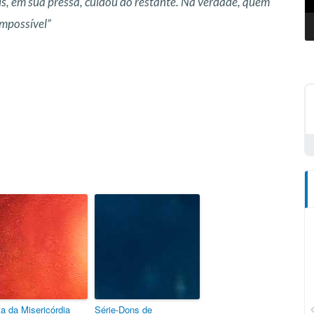
us, em sua pressa, cuidou do restante. Na verdade, quem
mpossível”
CN Plus
a da Misericórdia
Série-Dons de