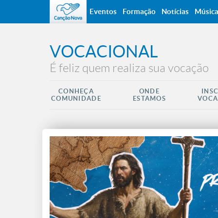
Eventos
Formação
Notícias
Músic
VOCACIONAL
É feliz quem realiza sua vocação
CONHEÇA
ONDE
INS
COMUNIDADE
ESTAMOS
VOCA