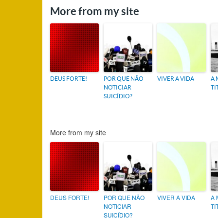
More from my site
DEUS FORTE!
POR QUE NÃO
VIVER A VIDA
A 
NOTICIAR
TI
SUICÍDIO?
More from my site
DEUS FORTE!
POR QUE NÃO
VIVER A VIDA
A 
NOTICIAR
TI
SUICÍDIO?