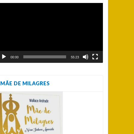
ocador
e
ídeo
00:00
55:23
MÃE DE MILAGRES