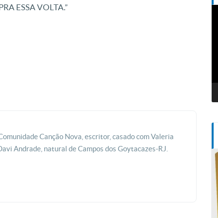
PRA ESSA VOLTA.”
T
d
v
a Comunidade Canção Nova, escritor, casado com Valeria
Davi Andrade, natural de Campos dos Goytacazes-RJ.