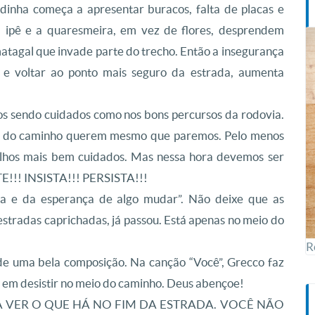
inha começa a apresentar buracos, falta de placas e
O ipê e a quaresmeira, em vez de flores, desprendem
matagal que invade parte do trecho. Então a insegurança
 e voltar ao ponto mais seguro da estrada, aumenta
os sendo cuidados como nos bons percursos da rodovia.
es do caminho querem mesmo que paremos. Pelo menos
talhos mais bem cuidados. Mas nessa hora devemos ser
E!!! INSISTA!!! PERSISTA!!!
ça e da esperança de algo mudar”. Não deixe que as
stradas caprichadas, já passou. Está apenas no meio do
R
de uma bela composição. Na canção “Você”, Grecco faz
 em desistir no meio do caminho. Deus abençoe!
A VER O QUE HÁ NO FIM DA ESTRADA. VOCÊ NÃO