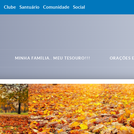
a
Clube
Santuário
Comunidade
Social
MINHA FAMÍLIA.. MEU TESOURO!!!
ORAÇÕES E