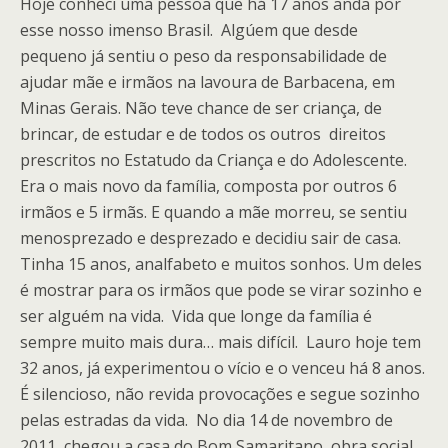
Hoje conheci uma pessoa que há 17 anos anda por
esse nosso imenso Brasil. Algúem que desde
pequeno já sentiu o peso da responsabilidade de
ajudar mãe e irmãos na lavoura de Barbacena, em
Minas Gerais. Não teve chance de ser criança, de
brincar, de estudar e de todos os outros direitos
prescritos no Estatudo da Criança e do Adolescente.
Era o mais novo da família, composta por outros 6
irmãos e 5 irmãs. E quando a mãe morreu, se sentiu
menosprezado e desprezado e decidiu sair de casa.
Tinha 15 anos, analfabeto e muitos sonhos. Um deles
é mostrar para os irmãos que pode se virar sozinho e
ser alguém na vida. Vida que longe da família é
sempre muito mais dura… mais difícil. Lauro hoje tem
32 anos, já experimentou o vício e o venceu há 8 anos.
É silencioso, não revida provocações e segue sozinho
pelas estradas da vida. No dia 14 de novembro de
2011, chegou a casa do Bom Samaritano, obra social