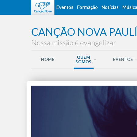
Eventos
Formação
Notícias
Músic
CANÇÃO NOVA PAULÍ
Nossa missão é evangelizar
QUEM
HOME
EVENTOS
SOMOS