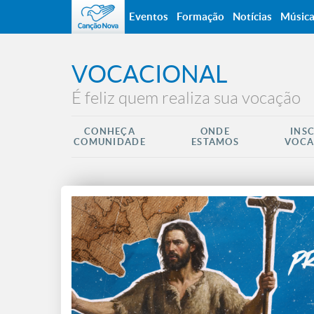
Eventos
Formação
Notícias
Músic
VOCACIONAL
É feliz quem realiza sua vocação
CONHEÇA
ONDE
INS
COMUNIDADE
ESTAMOS
VOCA