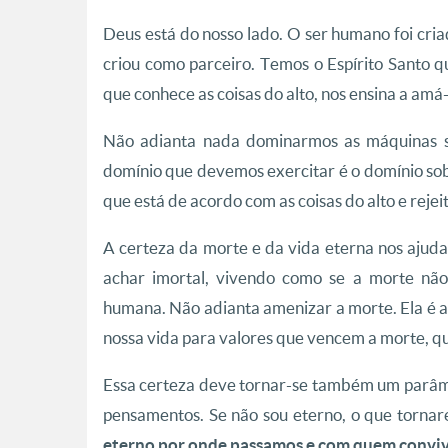
Deus está do nosso lado. O ser humano foi cri
criou como parceiro. Temos o Espírito Santo qu
que conhece as coisas do alto, nos ensina a amá-
Não adianta nada dominarmos as máquinas s
domínio que devemos exercitar é o domínio sob
que está de acordo com as coisas do alto e reje
A certeza da morte e da vida eterna nos ajud
achar imortal, vivendo como se a morte não 
humana. Não adianta amenizar a morte. Ela é a
nossa vida para valores que vencem a morte, qu
Essa certeza deve tornar-se também um parâme
pensamentos. Se não sou eterno, o que torna
eterno por onde passamos e com quem convi