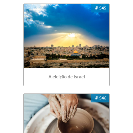
545
A eleição de Israel
546